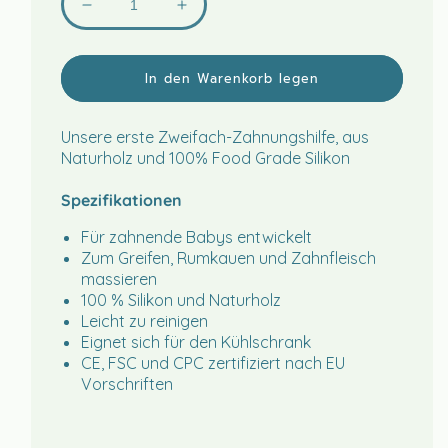
Verringere
Erhöhe
die
die
Menge
Menge
für
für
In den Warenkorb legen
Krebs
Krebs
CARIS
CARIS
Unsere erste Zweifach-Zahnungshilfe, aus
Naturholz und 100% Food Grade Silikon
Spezifikationen
Für zahnende Babys entwickelt
Zum Greifen, Rumkauen und Zahnfleisch
massieren
100 % Silikon und Naturholz
Leicht zu reinigen
Eignet sich für den Kühlschrank
CE, FSC und CPC zertifiziert nach EU
Vorschriften