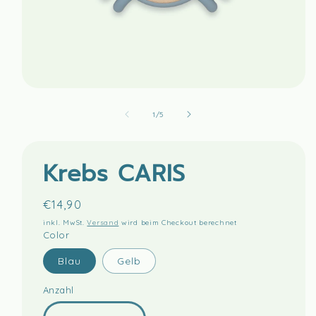
Medien
1
in
von
1
/
5
Modal
öffnen
Krebs CARIS
Normaler
€14,90
Preis
inkl. MwSt.
Versand
wird beim Checkout berechnet
Color
Blau
Gelb
Anzahl